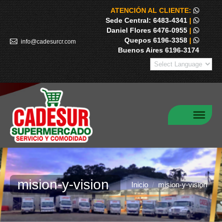
ATENCIÓN AL CLIENTE:
Sede Central: 6483-4341
|
Daniel Flores 6476-0955
|
Quepos 6196-3358
|
info@cadesurcr.com
Buenos Aires 6196-3174
mision-y-vision
Estás aquí:
Inicio
mision-y-vision