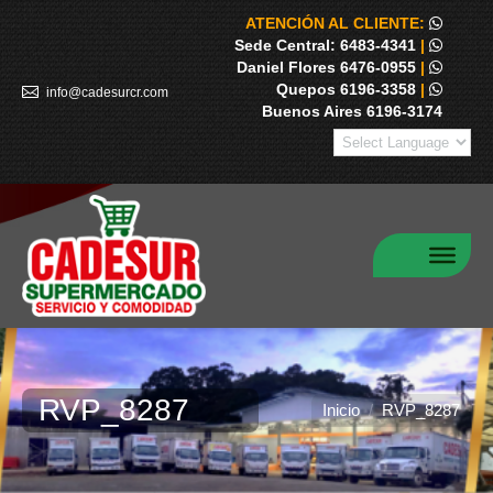
ATENCIÓN AL CLIENTE:
Sede Central: 6483-4341
|
Daniel Flores 6476-0955
|
Quepos 6196-3358
|
info@cadesurcr.com
Buenos Aires 6196-3174
RVP_8287
Estás aquí:
Inicio
RVP_8287