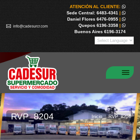
ATENCIÓN AL CLIENTE:
Sede Central: 6483-4341
|
Daniel Flores 6476-0955
|
Quepos 6196-3358
|
info@cadesurcr.com
Buenos Aires 6196-3174
RVP_8204
Estás aquí:
Inicio
RVP_8204