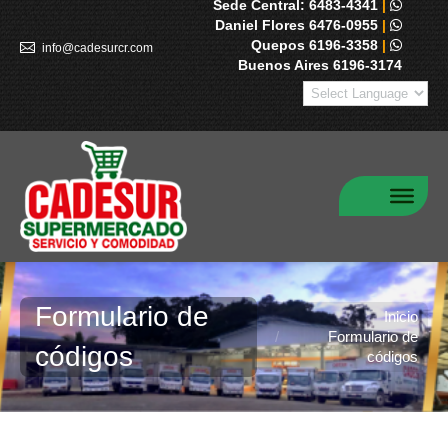
Sede Central: 6483-4341
|
Daniel Flores 6476-0955
|
Quepos 6196-3358
|
info@cadesurcr.com
Buenos Aires 6196-3174
Formulario de
Estás aquí:
Inicio
Formulario de
códigos
códigos