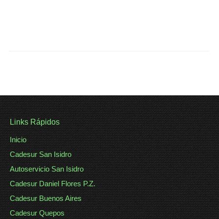
Links Rápidos
Inicio
Cadesur San Isidro
Autoservicio San Isidro
Cadesur Daniel Flores P.Z.
Cadesur Buenos Aires
Cadesur Quepos