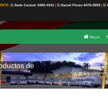
IENTE:
Sede Central: 6483-4341
|
Daniel Flores 6476-0955
|
Inicio
oductos de
Estás aquí:
Los campos re