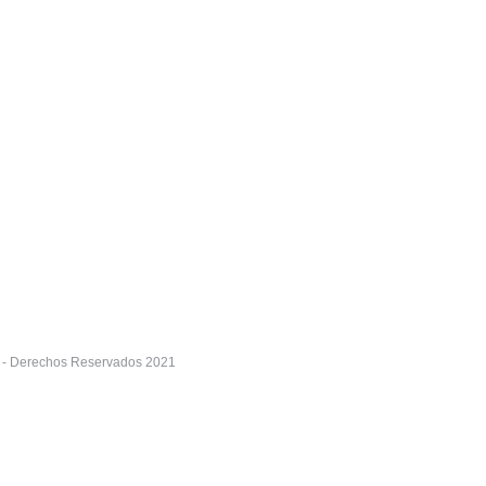
por ser una época de reflexión pero también de innumerables recetas 
como todos los años, traemos variedad de productos para estas fec
r - Derechos Reservados 2021