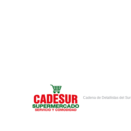
La Semana Santa está en CADESUR
La semana santa en nuestro país se caracteriza 
CADESUR, para complacer a nuestros clientes, 
bacalao, chiverre y demás ingredientes para…
17 marzo, 2015
Deja un comentario
Cadena de Detallistas del Su