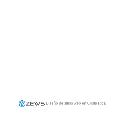
caseras que son el deleite de las familias. En
has especiales, como atunes, sardinas,
Diseño de sitios web en Costa Rica