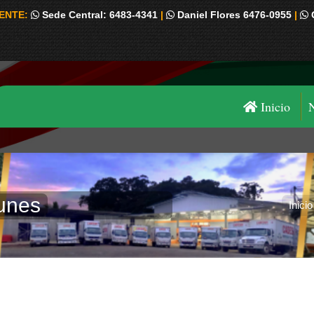
IENTE:
Sede Central: 6483-4341
|
Daniel Flores 6476-0955
|
Inicio
unes
Estás aquí:
Inicio