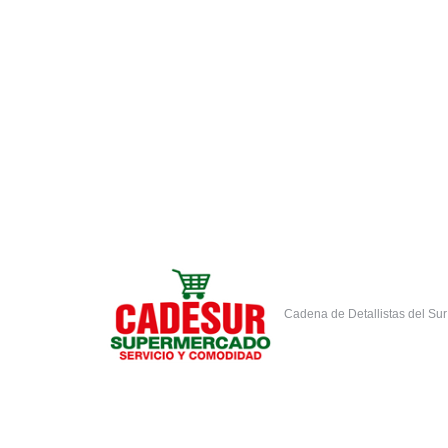
Cadesur preparada para la Semana Sa
Fieles a la tradición costarricense de variar la
encontramos preparados para abastecer a nuestr
2 marzo, 2016
Cadena de Detallistas del Su