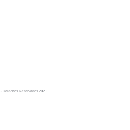
nta
 dieta alimenticia durante los períodos de Semana Santa, en la Cadena 
os clientes de los productos que necesiten.
r - Derechos Reservados 2021