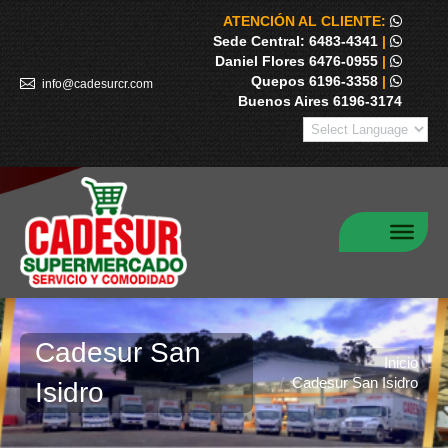
ATENCIÓN AL CLIENTE:
Sede Central: 6483-4341
|
Daniel Flores 6476-0955
|
Quepos 6196-3358
|
info@cadesurcr.com
Buenos Aires 6196-3174
Cadesur San
Estás aquí:
Inicio
Cadesur San Isidro
Isidro