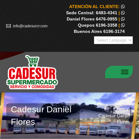
ATENCIÓN AL CLIENTE:
Sede Central: 6483-4341
|
Daniel Flores 6476-0955
|
Quepos 6196-3358
|
info@cadesurcr.com
Buenos Aires 6196-3174
Cadesur Daniel
Estás aquí:
Inicio
Cadesur Daniel
Flores
Flores