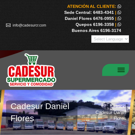
ATENCIÓN AL CLIENTE:
Sede Central: 6483-4341
|
Daniel Flores 6476-0955
|
Quepos 6196-3358
|
info@cadesurcr.com
Buenos Aires 6196-3174
Cadesur Daniel
Estás aquí:
Inicio
Cadesur Daniel
Flores
Flores