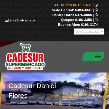
ATENCIÓN AL CLIENTE:
Sede Central: 6483-4341
|
Daniel Flores 6476-0955
|
Quepos 6196-3358
|
info@cadesurcr.com
Buenos Aires 6196-3174
Cadesur Daniel
Estás aquí:
Inicio
Cadesur Daniel
Flores
Flores