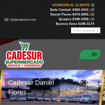
ATENCIÓN AL CLIENTE:
Sede Central: 6483-4341
|
Daniel Flores 6476-0955
|
Quepos 6196-3358
|
info@cadesurcr.com
Buenos Aires 6196-3174
Cadesur Daniel
Estás aquí:
Inicio
Cadesur Daniel
Flores
Flores