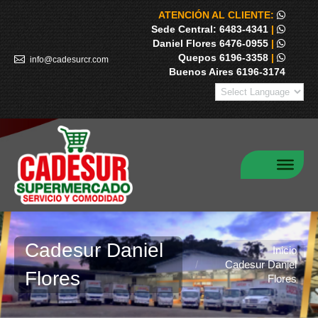
ATENCIÓN AL CLIENTE:
Sede Central: 6483-4341
|
Daniel Flores 6476-0955
|
Quepos 6196-3358
|
info@cadesurcr.com
Buenos Aires 6196-3174
Cadesur Daniel
Estás aquí:
Inicio
Cadesur Daniel
Flores
Flores