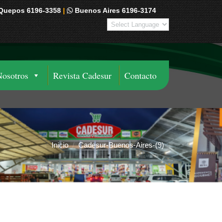
Quepos 6196-3358
|
Buenos Aires 6196-3174
Nosotros
Revista Cadesur
Contacto
Inicio
Cadesur-Buenos-Aires-(9)