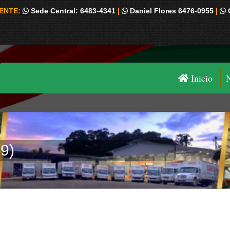
IENTE:
Sede Central: 6483-4341
|
Daniel Flores 6476-0955
|
Inicio
9)
Estás aquí: