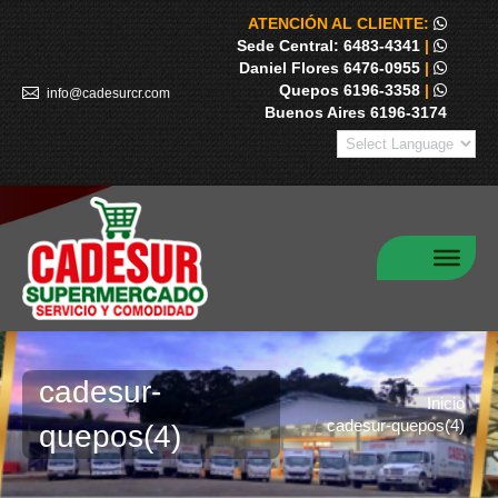
ATENCIÓN AL CLIENTE:
Sede Central: 6483-4341
|
Daniel Flores 6476-0955
|
Quepos 6196-3358
|
info@cadesurcr.com
Buenos Aires 6196-3174
cadesur-
Estás aquí:
Inicio
cadesur-quepos(4)
quepos(4)