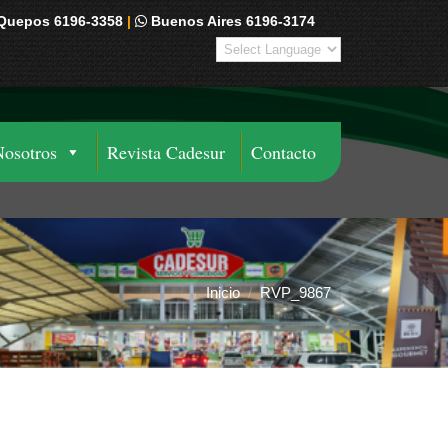
Quepos 6196-3358
|
Buenos Aires 6196-3174
Nosotros
Revista Cadesur
Contacto
Inicio
RVP_9867