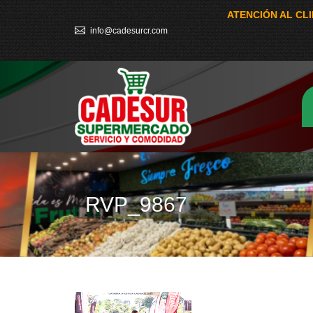
ATENCIÓN AL CL
info@cadesurcr.com
RVP_9867