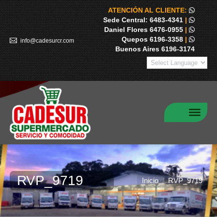
ATENCIÓN AL CLIENTE:
Sede Central: 6483-4341
|
Daniel Flores 6476-0955
|
Quepos 6196-3358
|
info@cadesurcr.com
Buenos Aires 6196-3174
RVP_9719
Estás aquí:
Inicio
RVP_9719