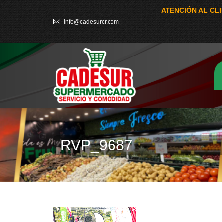
ATENCIÓN AL CL
info@cadesurcr.com
RVP_9687