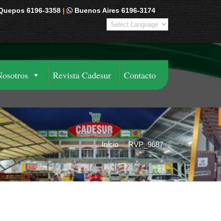
Quepos 6196-3358
|
Buenos Aires 6196-3174
Nosotros
Revista Cadesur
Contacto
Inicio
RVP_9687