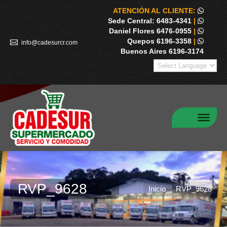
ATENCIÓN AL CLIENTE:
Sede Central: 6483-4341
|
Daniel Flores 6476-0955
|
Quepos 6196-3358
|
info@cadesurcr.com
Buenos Aires 6196-3174
RVP_9628
Estás aquí:
Inicio
RVP_9628