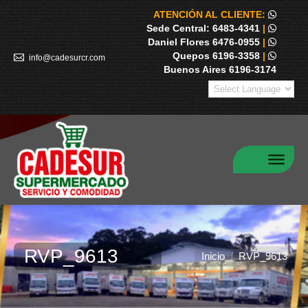
ATENCIÓN AL CLIENTE:
Sede Central: 6483-4341
|
Daniel Flores 6476-0955
|
Quepos 6196-3358
|
info@cadesurcr.com
Buenos Aires 6196-3174
RVP_9613
Estás aquí:
Inicio
RVP_9613