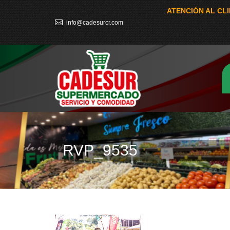
ATENCIÓN AL CL
info@cadesurcr.com
RVP_9535