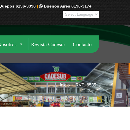
Quepos 6196-3358
|
Buenos Aires 6196-3174
Nosotros
Revista Cadesur
Contacto
Inicio
RVP_9535