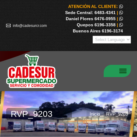
ATENCIÓN AL CLIENTE:
Sede Central: 6483-4341
|
Daniel Flores 6476-0955
|
Quepos 6196-3358
|
info@cadesurcr.com
Buenos Aires 6196-3174
RVP_9203
Estás aquí:
Inicio
RVP_9203