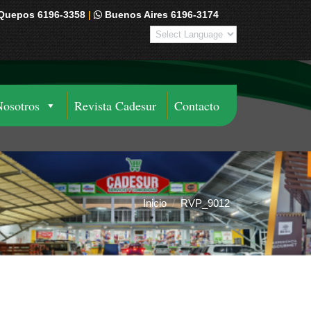
Quepos 6196-3358
|
Buenos Aires 6196-3174
Nosotros
Revista Cadesur
Contacto
Inicio
RVP_9012