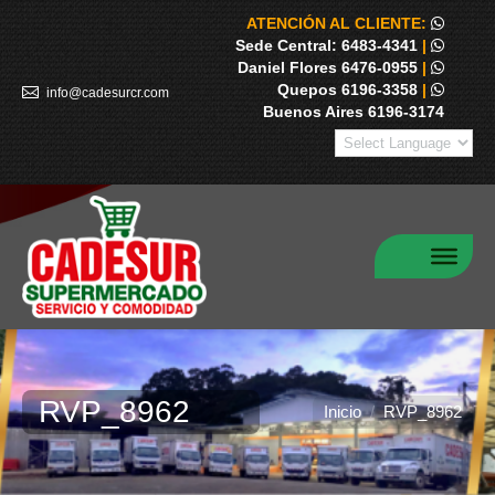
ATENCIÓN AL CLIENTE:
Sede Central: 6483-4341
|
Daniel Flores 6476-0955
|
Quepos 6196-3358
|
info@cadesurcr.com
Buenos Aires 6196-3174
RVP_8962
Estás aquí:
Inicio
RVP_8962