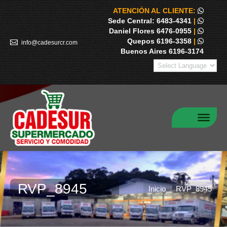
ATENCIÓN AL CLIENTE:
Sede Central: 6483-4341
|
Daniel Flores 6476-0955
|
Quepos 6196-3358
|
info@cadesurcr.com
Buenos Aires 6196-3174
RVP_8945
Estás aquí:
Inicio
RVP_8945