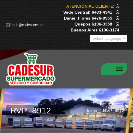
ATENCIÓN AL CLIENTE:
Sede Central: 6483-4341
|
Daniel Flores 6476-0955
|
Quepos 6196-3358
|
info@cadesurcr.com
Buenos Aires 6196-3174
RVP_8912
Estás aquí:
Inicio
RVP_8912