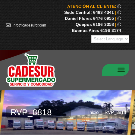
ATENCIÓN AL CLIENTE:
Sede Central: 6483-4341
|
Daniel Flores 6476-0955
|
Quepos 6196-3358
|
info@cadesurcr.com
Buenos Aires 6196-3174
RVP_8818
Estás aquí:
Inicio
RVP_8818