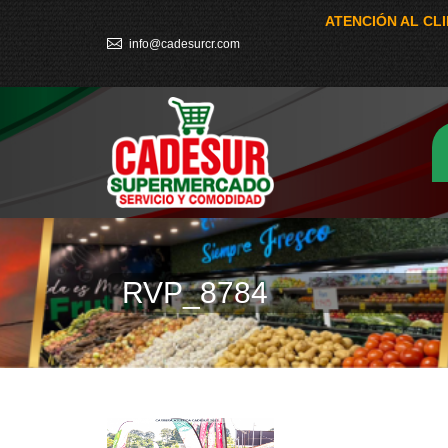
ATENCIÓN AL CL
info@cadesurcr.com
RVP_8784