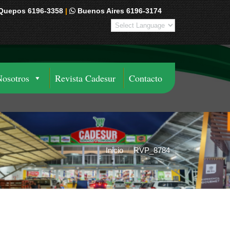
Quepos 6196-3358
|
Buenos Aires 6196-3174
Nosotros
Revista Cadesur
Contacto
Inicio
RVP_8784