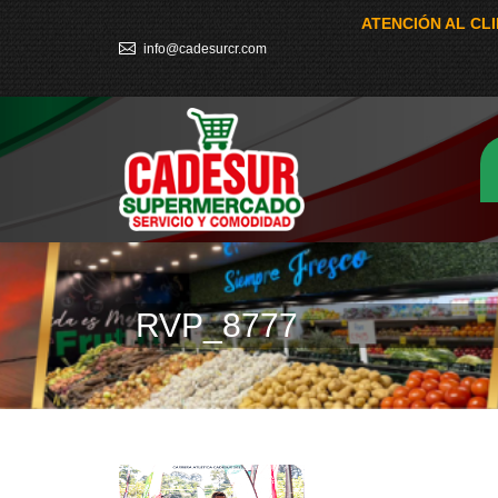
ATENCIÓN AL CL
info@cadesurcr.com
RVP_8777