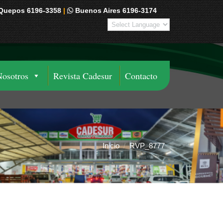
Quepos 6196-3358
|
Buenos Aires 6196-3174
Nosotros
Revista Cadesur
Contacto
Inicio
RVP_8777