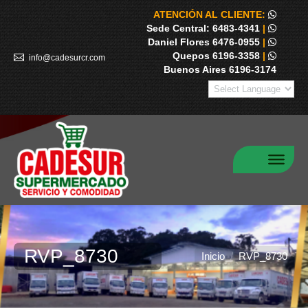
ATENCIÓN AL CLIENTE:
Sede Central: 6483-4341
|
Daniel Flores 6476-0955
|
Quepos 6196-3358
|
info@cadesurcr.com
Buenos Aires 6196-3174
RVP_8730
Estás aquí:
Inicio
RVP_8730