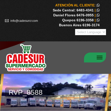
ATENCIÓN AL CLIENTE:
Sede Central: 6483-4341
|
Daniel Flores 6476-0955
|
Quepos 6196-3358
|
info@cadesurcr.com
Buenos Aires 6196-3174
RVP_8588
Estás aquí:
Inicio
RVP_8588