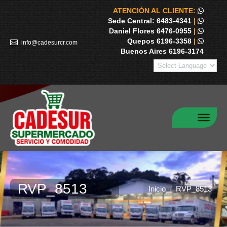
ATENCIÓN AL CLIENTE:
Sede Central: 6483-4341
|
Daniel Flores 6476-0955
|
Quepos 6196-3358
|
info@cadesurcr.com
Buenos Aires 6196-3174
RVP_8513
Estás aquí:
Inicio
RVP_8513