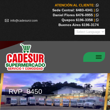
ATENCIÓN AL CLIENTE:
Sede Central: 6483-4341
|
Daniel Flores 6476-0955
|
Quepos 6196-3358
|
info@cadesurcr.com
Buenos Aires 6196-3174
RVP_8450
Estás aquí:
Inicio
RVP_8450