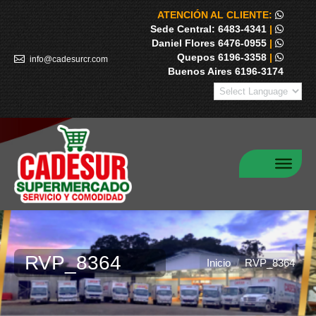
ATENCIÓN AL CLIENTE:
Sede Central: 6483-4341
|
Daniel Flores 6476-0955
|
Quepos 6196-3358
|
info@cadesurcr.com
Buenos Aires 6196-3174
RVP_8364
Estás aquí:
Inicio
RVP_8364