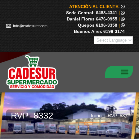
ATENCIÓN AL CLIENTE:
Sede Central: 6483-4341
|
Daniel Flores 6476-0955
|
Quepos 6196-3358
|
info@cadesurcr.com
Buenos Aires 6196-3174
RVP_8332
Estás aquí:
Inicio
RVP_8332