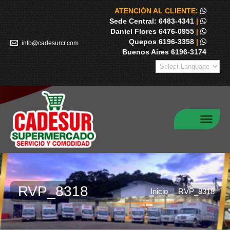
ATENCIÓN AL CLIENTE:
Sede Central: 6483-4341
|
Daniel Flores 6476-0955
|
Quepos 6196-3358
|
info@cadesurcr.com
Buenos Aires 6196-3174
RVP_8318
Estás aquí:
Inicio
RVP_8318