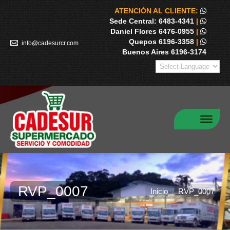
ATENCIÓN AL CLIENTE:
Sede Central: 6483-4341
|
Daniel Flores 6476-0955
|
Quepos 6196-3358
|
info@cadesurcr.com
Buenos Aires 6196-3174
RVP_0007
Estás aquí:
Inicio
RVP_0007