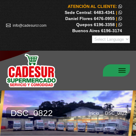
ATENCIÓN AL CLIENTE:
Sede Central: 6483-4341
|
Daniel Flores 6476-0955
|
Quepos 6196-3358
|
info@cadesurcr.com
Buenos Aires 6196-3174
DSC_0822
Estás aquí:
Inicio
DSC_0822