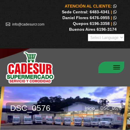
ATENCIÓN AL CLIENTE:
Sede Central: 6483-4341
|
Daniel Flores 6476-0955
|
Quepos 6196-3358
|
info@cadesurcr.com
Buenos Aires 6196-3174
DSC_0576
Estás aquí:
Inicio
DSC_0576