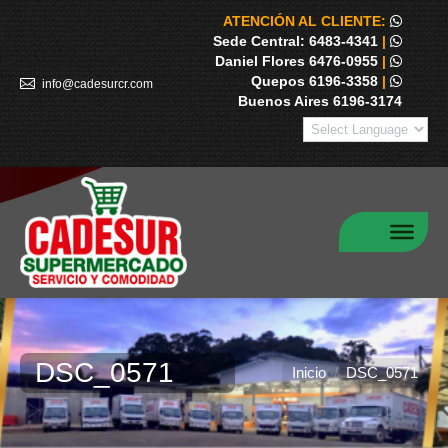
ATENCIÓN AL CLIENTE:
Sede Central: 6483-4341
|
Daniel Flores 6476-0955
|
Quepos 6196-3358
|
info@cadesurcr.com
Buenos Aires 6196-3174
DSC_0571
Estás aquí:
Inicio
DSC_0571