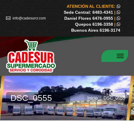
ATENCIÓN AL CLIENTE:
Sede Central: 6483-4341
|
Daniel Flores 6476-0955
|
info@cadesurcr.com
Quepos 6196-3358
|
Buenos Aires 6196-3174
DSC_0555
Estás aquí:
Inicio
DSC_0555