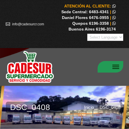
ATENCIÓN AL CLIENTE:
Sede Central: 6483-4341
|
Daniel Flores 6476-0955
|
Quepos 6196-3358
|
info@cadesurcr.com
Buenos Aires 6196-3174
DSC_0408
Estás aquí:
Inicio
DSC_0408