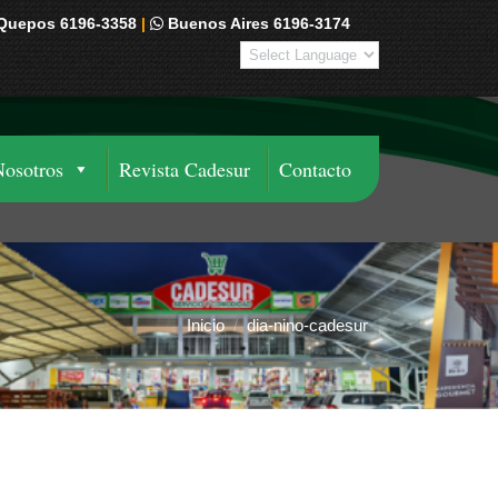
Quepos 6196-3358
|
Buenos Aires 6196-3174
Nosotros
Revista Cadesur
Contacto
Inicio
dia-nino-cadesur